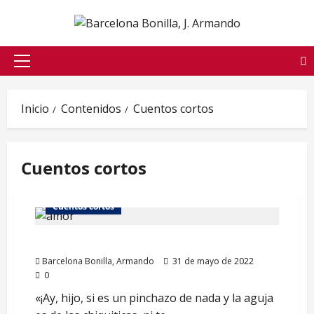
Saltar
al
contenido
Menú
principal
Inicio
Contenidos
Cuentos cortos
Cuentos cortos
Cuentos cortos
Amor de madre
Barcelona Bonilla, Armando
31 de mayo de 2022
0
«¡Ay, hijo, si es un pinchazo de nada y la aguja