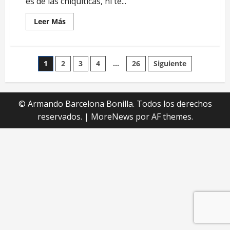
es de las chiquiticas, ni te...
Leer
Leer Más
más
acerca
de
Amor
de
Paginación
1
2
3
4
…
26
Siguiente
madre
de
© Armando Barcelona Bonilla. Todos los derechos
entradas
reservados.
|
MoreNews
por AF themes.