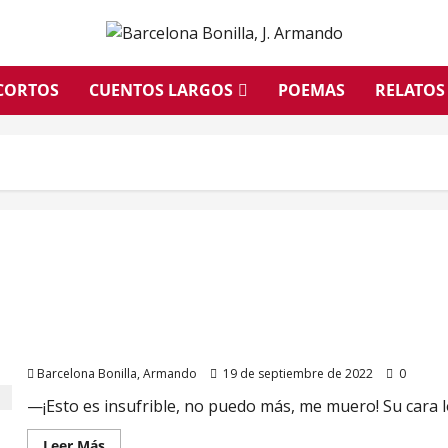
CORTOS
CUENTOS LARGOS
POEMAS
RELATOS
¡La epidural, por favor!
Barcelona Bonilla, Armando
19 de septiembre de 2022
0
—¡Esto es insufrible, no puedo más, me muero! Su cara lo 
Leer
Leer Más