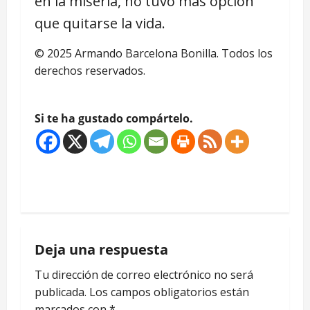
en la miseria, no tuvo más opción
que quitarse la vida.
© 2025 Armando Barcelona Bonilla. Todos los
derechos reservados.
Si te ha gustado compártelo.
N
a
Deja una respuesta
v
Tu dirección de correo electrónico no será
e
publicada.
Los campos obligatorios están
marcados con
*