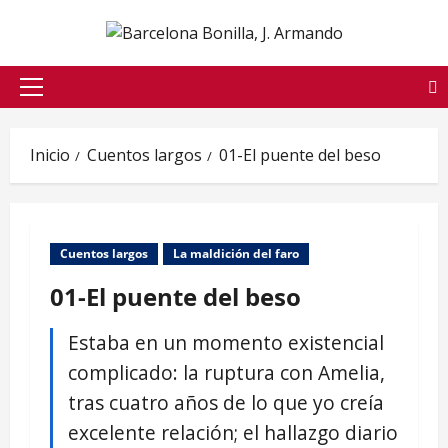
Saltar
al
contenido
Menú
principal
Inicio
Cuentos largos
01-El puente del beso
Cuentos largos
La maldición del faro
01-El puente del beso
Estaba en un momento existencial
complicado: la ruptura con Amelia,
tras cuatro años de lo que yo creía
excelente relación; el hallazgo diario