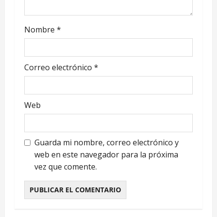
d
e
Nombre
*
e
n
Correo electrónico
*
t
r
Web
a
Guarda mi nombre, correo electrónico y
d
web en este navegador para la próxima
a
vez que comente.
s