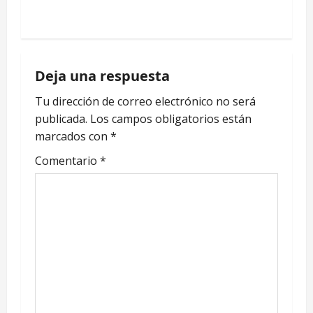
N
a
Deja una respuesta
v
Tu dirección de correo electrónico no será
e
publicada.
Los campos obligatorios están
marcados con
*
g
Comentario
*
a
c
i
ó
n