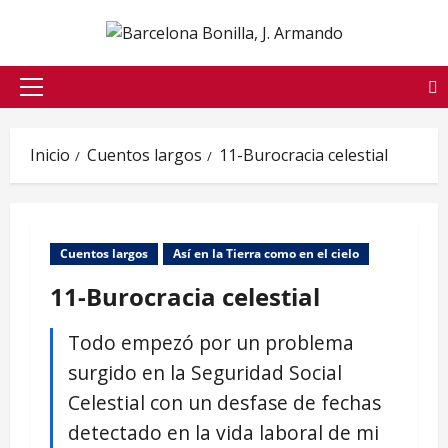
Saltar
al
contenido
Menú
principal
Inicio
Cuentos largos
11-Burocracia celestial
Cuentos largos
Así en la Tierra como en el cielo
11-Burocracia celestial
Todo empezó por un problema
surgido en la Seguridad Social
Celestial con un desfase de fechas
detectado en la vida laboral de mi