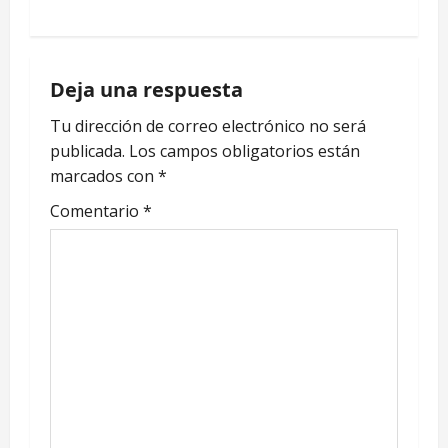
N
a
Deja una respuesta
v
Tu dirección de correo electrónico no será
e
publicada.
Los campos obligatorios están
marcados con
*
g
Comentario
*
a
c
i
ó
n
d