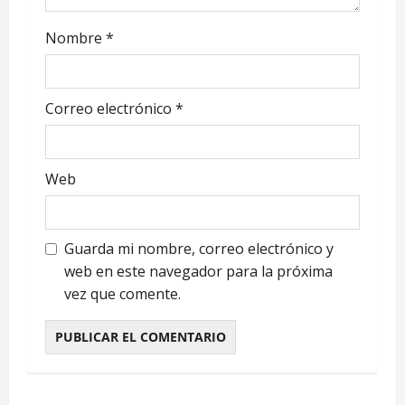
e
Nombre
*
e
n
Correo electrónico
*
t
r
Web
a
Guarda mi nombre, correo electrónico y
d
web en este navegador para la próxima
a
vez que comente.
s