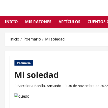
Saltar
al
contenido
INICIO
MIS RAZONES
ARTÍCULOS
CUENTOS 
Inicio
Poemario
Mi soledad
Poemario
Mi soledad
Barcelona Bonilla, Armando
30 de noviembre de 202