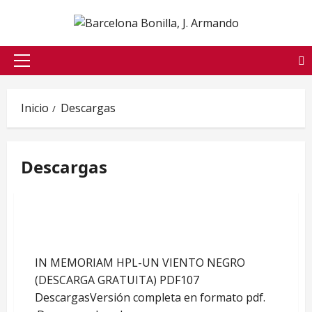
Saltar
al
contenido
Menú
principal
Inicio
Descargas
Descargas
IN MEMORIAM HPL-UN VIENTO NEGRO
(DESCARGA GRATUITA) PDF
IN MEMORIAM HPL-UN VIENTO NEGRO
(DESCARGA GRATUITA) PDF107
DescargasVersión completa en formato pdf.