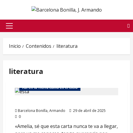
Saltar
al
contenido
Menú
principal
Inicio
Contenidos
literatura
literatura
Cuentos largos
Así en la Tierra como en el cielo
01-¡Ni tan mal, oye!
Barcelona Bonilla, Armando
29 de abril de 2025
0
«Amelia, sé que esta carta nunca te va a llegar,