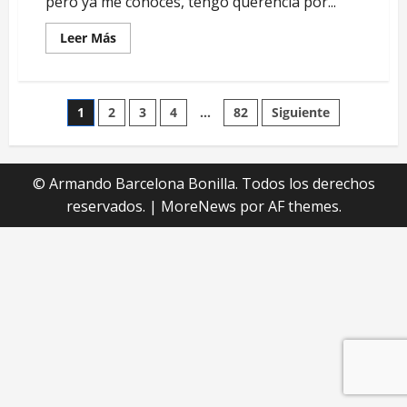
pero ya me conoces, tengo querencia por...
Leer
Leer Más
más
acerca
de
01-
¡Ni
Paginación
1
2
3
4
…
82
Siguiente
tan
mal,
oye!
de
© Armando Barcelona Bonilla. Todos los derechos
entradas
reservados.
|
MoreNews
por AF themes.