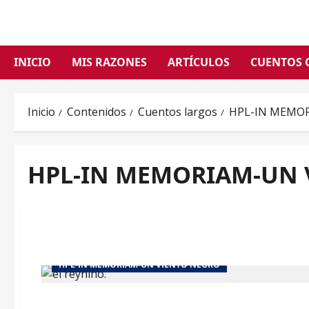
Saltar
al
contenido
INICIO
MIS RAZONES
ARTÍCULOS
CUENTOS 
Inicio
Contenidos
Cuentos largos
HPL-IN MEMO
HPL-IN MEMORIAM-UN 
HPL-IN MEMORIAM-UN VIENTO NEGRO