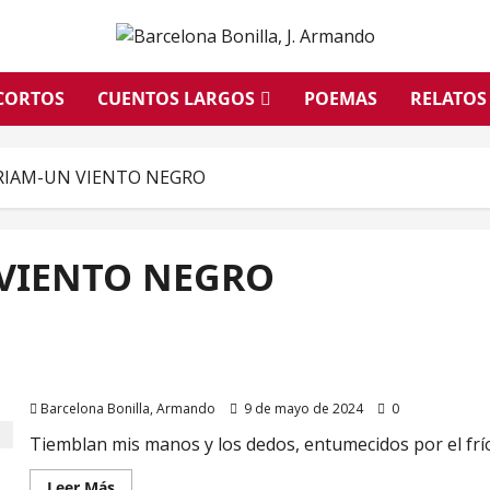
CORTOS
CUENTOS LARGOS
POEMAS
RELATOS
RIAM-UN VIENTO NEGRO
VIENTO NEGRO
01-LA MALDICIÓN DEL REY NIÑO
Barcelona Bonilla, Armando
9 de mayo de 2024
0
Tiemblan mis manos y los dedos, entumecidos por el frío
Leer
Leer Más