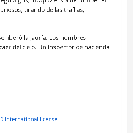
seguía gris, incapaz el sol de romper el
riosos, tirando de las traíllas,
e liberó la jauría. Los hombres
caer del cielo. Un inspector de hacienda
International license.