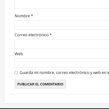
n
d
Nombre
*
e
Correo electrónico
*
e
n
Web
t
r
Guarda mi nombre, correo electrónico y web en 
a
d
a