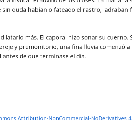
para invocar el auxilio de los dioses. La mañana 
 sin duda habían olfateado el rastro, ladraban fu
latarlo más. El caporal hizo sonar su cuerno. S
ereje y premonitorio, una fina lluvia comenzó a 
l antes de que terminase el día.
mmons Attribution-NonCommercial-NoDerivatives 4.0 