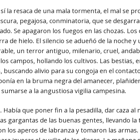
 sí la resaca de una mala tormenta, el mal se p
oscura, pegajosa, conminatoria, que se desgarrab
do. Se apagaron los fuegos en las chozas. Los 
a de hielo. El silencio se adueñó de la noche y 
able, un terror antiguo, milenario, cruel, andaba
los campos, hollando los cultivos. Las bestias, e
 buscando alivio para su congoja en el contacto
, ponía en la bruma negra del amanecer, plañider
sumarse a la angustiosa vigilia campesina.
. Había que poner fin a la pesadilla, dar caza al
 las gargantas de las buenas gentes, llevando la 
los aperos de labranza y tomaron las armas. Se