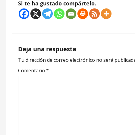
Si te ha gustado compártelo.
N
a
Deja una respuesta
v
Tu dirección de correo electrónico no será publicada
e
Comentario
*
g
a
c
i
ó