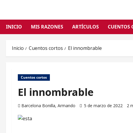
Saltar
al
contenido
INICIO
MIS RAZONES
ARTÍCULOS
CUENTOS 
Inicio
Cuentos cortos
El innombrable
Cuentos cortos
El innombrable
Barcelona Bonilla, Armando
5 de marzo de 2022
2 m