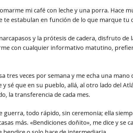
tomarme mi café con leche y una porra. Hace m
 te estabulan en función de lo que marque tu ca
rcapasos y la prótesis de cadera, disfruto de 
arme con cualquier informativo matutino, prefi
asa tres veces por semana y me echa una mano con
 sé que en su pueblo, allá, al otro lado del Atl
do, la transferencia de cada mes.
 guerra, todo rápido, sin ceremonia; ella siempr
casas más. «Bendiciones doñito», me dice y se ca
e bendice o solo hace de intermediaria.