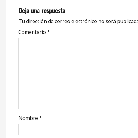
a
Deja una respuesta
v
Tu dirección de correo electrónico no será publicada
e
Comentario
*
g
a
c
i
ó
n
d
Nombre
*
e