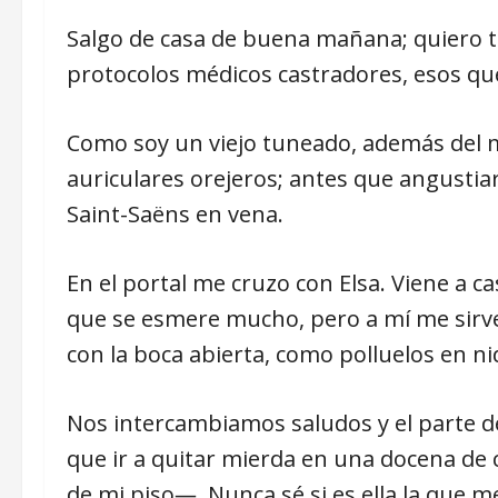
Salgo de casa de buena mañana; quiero 
protocolos médicos castradores, esos que
Como soy un viejo tuneado, además del ma
auriculares orejeros; antes que angusti
Saint-Saëns en vena.
En el portal me cruzo con Elsa. Viene a c
que se esmere mucho, pero a mí me sirve y
con la boca abierta, como polluelos en ni
Nos intercambiamos saludos y el parte de
que ir a quitar mierda en una docena de 
de mi piso―. Nunca sé si es ella la que m