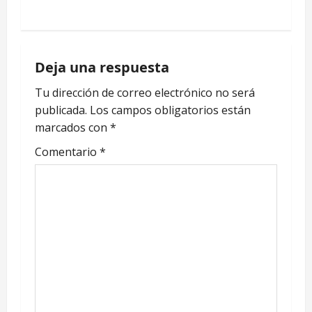
N
a
Deja una respuesta
v
Tu dirección de correo electrónico no será
e
publicada.
Los campos obligatorios están
marcados con
*
g
Comentario
*
a
c
i
ó
n