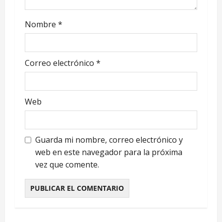
d
e
Nombre
*
e
n
Correo electrónico
*
t
r
Web
a
Guarda mi nombre, correo electrónico y
d
web en este navegador para la próxima
a
vez que comente.
s