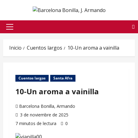
Saltar
al
contenido
Menú
principal
Inicio
Cuentos largos
10-Un aroma a vainilla
Cuentos largos
Santa Afra
10-Un aroma a vainilla
Barcelona Bonilla, Armando
3 de noviembre de 2025
7 minutos de lectura
0