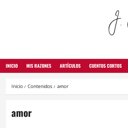
Saltar
al
contenido
INICIO
MIS RAZONES
ARTÍCULOS
CUENTOS CORTOS
Inicio
Contenidos
amor
amor