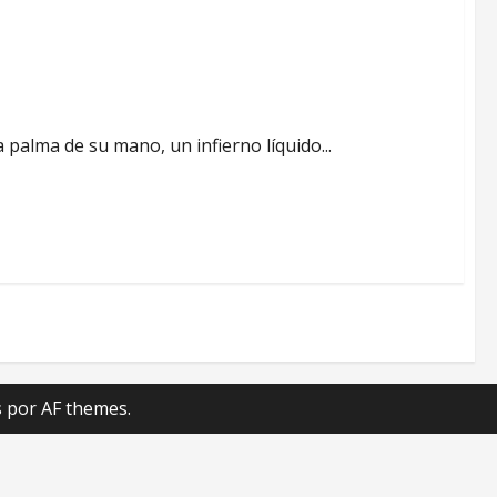
 palma de su mano, un infierno líquido...
s
por AF themes.