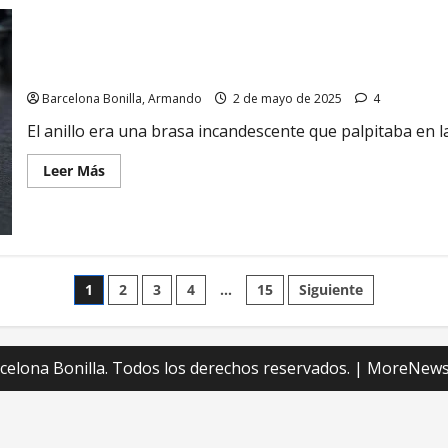
Desamor
Barcelona Bonilla, Armando
2 de mayo de 2025
4
El anillo era una brasa incandescente que palpitaba en la
Leer
Leer Más
más
acerca
de
Desamor
Paginación
1
2
3
4
…
15
Siguiente
de
entradas
elona Bonilla. Todos los derechos reservados.
|
MoreNew