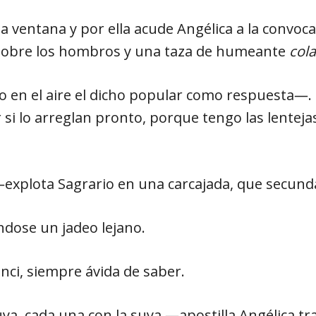
e la ventana y por ella acude Angélica a la conv
a sobre los hombros y una taza de humeante
col
do en el aire el dicho popular como respuesta―
 si lo arreglan pronto, porque tengo las lenteja
explota Sagrario en una carcajada, que secunda
dose un jadeo lejano.
ci, siempre ávida de saber.
uya, cada una con la suya ―apostilla Angélica tr