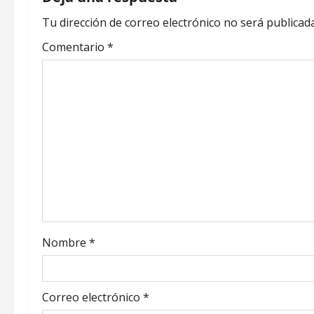
v
Tu dirección de correo electrónico no será publicada
e
Comentario
*
g
a
c
i
ó
n
d
Nombre
*
e
Correo electrónico
*
e