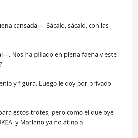
uena cansada―. Sácalo, sácalo, con las
al―. Nos ha pillado en plena faena y este
?
nio y figura. Luego le doy por privado
s para estos trotes; pero como el que oye
IKEA, y Mariano ya no atina a