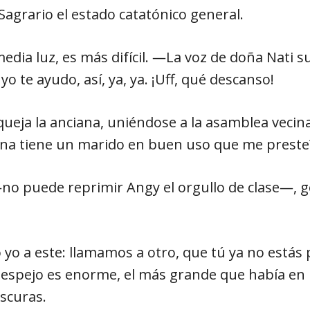
agrario el estado catatónico general.
edia luz, es más difícil. ―La voz de doña Nati s
 te ayudo, así, ya, ya. ¡Uff, qué descanso!
e queja la anciana, uniéndose a la asamblea vecin
na tiene un marido en buen uso que me preste
―no puede reprimir Angy el orgullo de clase―, ge
cho yo a este: llamamos a otro, que tú ya no está
l espejo es enorme, el más grande que había en 
scuras.