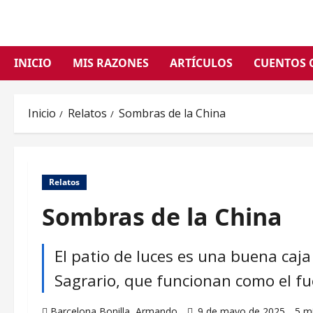
Saltar
al
contenido
INICIO
MIS RAZONES
ARTÍCULOS
CUENTOS 
Inicio
Relatos
Sombras de la China
Relatos
Sombras de la China
El patio de luces es una buena caja
Sagrario, que funcionan como el fu
Barcelona Bonilla, Armando
9 de mayo de 2025
5 m