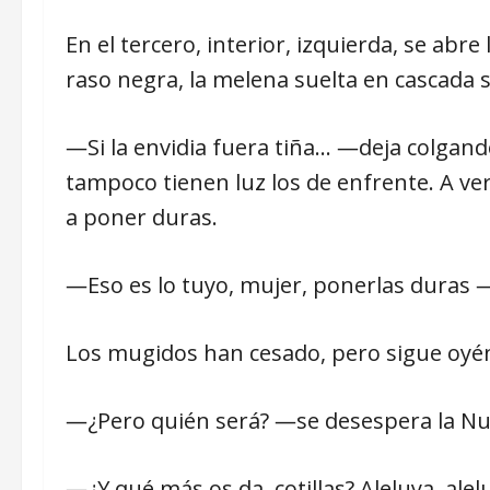
En el tercero, interior, izquierda, se abr
raso negra, la melena suelta en cascad
―Si la envidia fuera tiña… ―deja colgan
tampoco tienen luz los de enfrente. A ver
a poner duras.
―Eso es lo tuyo, mujer, ponerlas duras ―
Los mugidos han cesado, pero sigue oyén
―¿Pero quién será? ―se desespera la Nun
―¿Y qué más os da, cotillas? Aleluya, alel