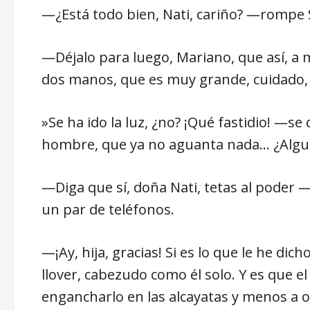
―¿Está todo bien, Nati, cariño? ―rompe S
―Déjalo para luego, Mariano, que así, a m
dos manos, que es muy grande, cuidado, yo
»Se ha ido la luz, ¿no? ¡Qué fastidio! ―s
hombre, que ya no aguanta nada… ¿Algu
―Diga que sí, doña Nati, tetas al poder 
un par de teléfonos.
―¡Ay, hija, gracias! Si es lo que le he di
llover, cabezudo como él solo. Y es que e
engancharlo en las alcayatas y menos a o